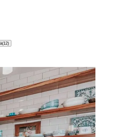
tà
(
12
)