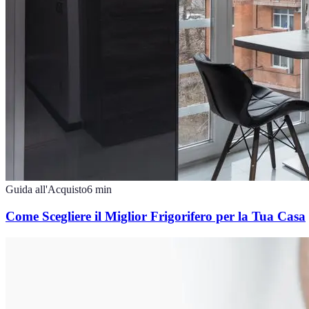
Guida all'Acquisto
6
min
Come Scegliere il Miglior Frigorifero per la Tua Casa