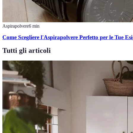
Aspirapolvere
6
min
Come Scegliere l'Aspirapolvere Perfetto per le Tue Es
Tutti gli articoli