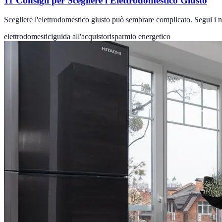
11 Consigli per Scegliere l'Elettrodomestico Giusto
Scegliere l'elettrodomestico giusto può sembrare complicato. Segui i nos
elettrodomestici
guida all'acquisto
risparmio energetico