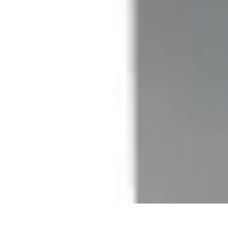
Compra Elettro
Climatizzazione
Risparmio Energetico
Tendenze
Guida all'Acquisto
Sos
Compra Elettro