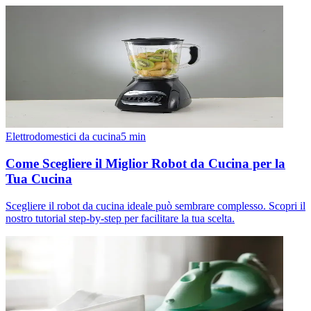
Elettrodomestici da cucina
5
min
Come Scegliere il Miglior Robot da Cucina per la
Tua Cucina
Scegliere il robot da cucina ideale può sembrare complesso. Scopri il
nostro tutorial step-by-step per facilitare la tua scelta.