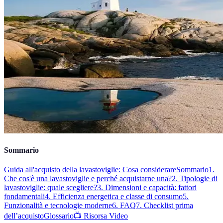
Sommario
Guida all'acquisto della lavastoviglie: Cosa considerare
Sommario
1.
Che cos'è una lavastoviglie e perché acquistarne una?
2. Tipologie di
lavastoviglie: quale scegliere?
3. Dimensioni e capacità: fattori
fondamentali
4. Efficienza energetica e classe di consumo
5.
Funzionalità e tecnologie moderne
6. FAQ
7. Checklist prima
dell’acquisto
Glossario
📺 Risorsa Video