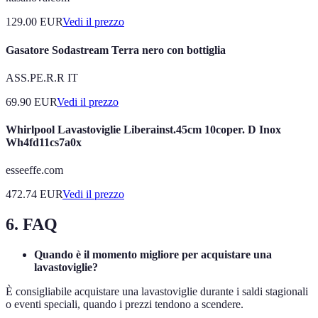
129.00
EUR
Vedi il prezzo
Gasatore Sodastream Terra nero con bottiglia
ASS.PE.R.R IT
69.90
EUR
Vedi il prezzo
Whirlpool Lavastoviglie Liberainst.45cm 10coper. D Inox
Wh4fd11cs7a0x
esseeffe.com
472.74
EUR
Vedi il prezzo
6. FAQ
Quando è il momento migliore per acquistare una
lavastoviglie?
È consigliabile acquistare una lavastoviglie durante i saldi stagionali
o eventi speciali, quando i prezzi tendono a scendere.