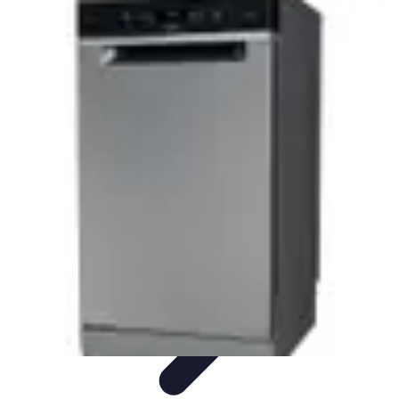
Compra Elettro
Climatizzazione
Risparmio Energetico
Tendenze
Guida
all'Acquisto
Sostenibilità
Compra Elettro