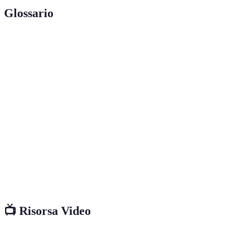
Glossario
Terme
Definizioni
Unità di misura per indicare il numero di piatti,
Coperti
posate e bicchieri che una lavastoviglie può lavare in
un ciclo.
Indicazione dell'efficienza di un elettrodomestico in
Classe
termini di consumo energetico, classificata da A+++
Energetica
(ottimo) a D (scarso).
Un programma di lavaggio specifico che varia in
Ciclo di
base al tipo di sporco delle stoviglie e alle necessità
Lavaggio
del consumatore.
📺 Risorsa Video