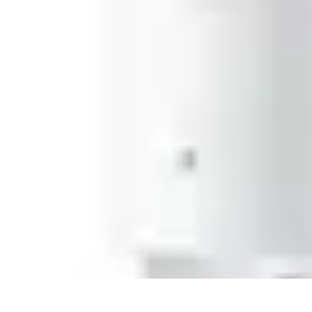
Compra Elettro
Climatizzazione
Risparmio Energetico
Tendenze
Guida all'Acquisto
Sos
Compra Elettro