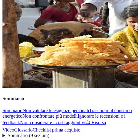
Sommario
Sommario
Non valutare le esigenze personali
Trascurare il consumo
energetico
Non confrontare più modelli
Ignorare le recensioni e i
feedback
Non considerare i costi aggiuntivi
📺 Risorsa
Video
Glossario
Checklist prima acquisto
Sommario
(
9
sezioni
)