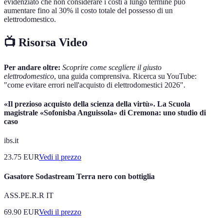
evidenziato che non considerare i costi a lungo termine può
aumentare fino al 30% il costo totale del possesso di un
elettrodomestico.
📺 Risorsa Video
Per andare oltre:
Scoprire come scegliere il giusto
elettrodomestico
, una guida comprensiva. Ricerca su YouTube:
"come evitare errori nell'acquisto di elettrodomestici 2026".
«Il prezioso acquisto della scienza della virtù». La Scuola
magistrale «Sofonisba Anguissola» di Cremona: uno studio di
caso
ibs.it
23.75
EUR
Vedi il prezzo
Gasatore Sodastream Terra nero con bottiglia
ASS.PE.R.R IT
69.90
EUR
Vedi il prezzo