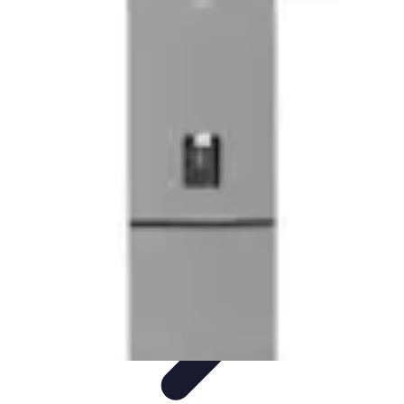
Compra Elettro
Climatizzazione
Risparmio Energetico
Tendenze
Guida
all'Acquisto
Sostenibilità
Compra Elettro