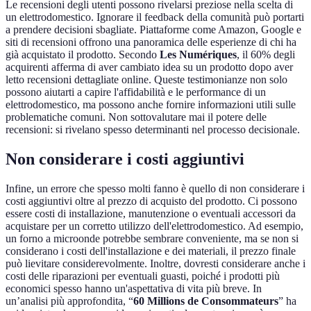
Le recensioni degli utenti possono rivelarsi preziose nella scelta di
un elettrodomestico. Ignorare il feedback della comunità può portarti
a prendere decisioni sbagliate. Piattaforme come Amazon, Google e
siti di recensioni offrono una panoramica delle esperienze di chi ha
già acquistato il prodotto. Secondo
Les Numériques
, il 60% degli
acquirenti afferma di aver cambiato idea su un prodotto dopo aver
letto recensioni dettagliate online. Queste testimonianze non solo
possono aiutarti a capire l'affidabilità e le performance di un
elettrodomestico, ma possono anche fornire informazioni utili sulle
problematiche comuni. Non sottovalutare mai il potere delle
recensioni: si rivelano spesso determinanti nel processo decisionale.
Non considerare i costi aggiuntivi
Infine, un errore che spesso molti fanno è quello di non considerare i
costi aggiuntivi oltre al prezzo di acquisto del prodotto. Ci possono
essere costi di installazione, manutenzione o eventuali accessori da
acquistare per un corretto utilizzo dell'elettrodomestico. Ad esempio,
un forno a microonde potrebbe sembrare conveniente, ma se non si
considerano i costi dell'installazione e dei materiali, il prezzo finale
può lievitare considerevolmente. Inoltre, dovresti considerare anche i
costi delle riparazioni per eventuali guasti, poiché i prodotti più
economici spesso hanno un'aspettativa di vita più breve. In
un’analisi più approfondita, “
60 Millions de Consommateurs
” ha