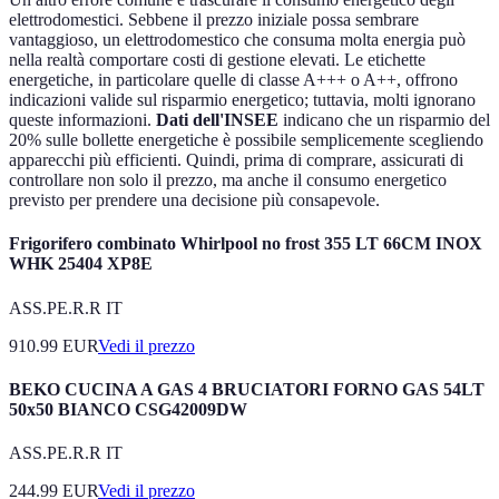
elettrodomestici. Sebbene il prezzo iniziale possa sembrare
vantaggioso, un elettrodomestico che consuma molta energia può
nella realtà comportare costi di gestione elevati. Le etichette
energetiche, in particolare quelle di classe A+++ o A++, offrono
indicazioni valide sul risparmio energetico; tuttavia, molti ignorano
queste informazioni.
Dati dell'INSEE
indicano che un risparmio del
20% sulle bollette energetiche è possibile semplicemente scegliendo
apparecchi più efficienti. Quindi, prima di comprare, assicurati di
controllare non solo il prezzo, ma anche il consumo energetico
previsto per prendere una decisione più consapevole.
Frigorifero combinato Whirlpool no frost 355 LT 66CM INOX
WHK 25404 XP8E
ASS.PE.R.R IT
910.99
EUR
Vedi il prezzo
BEKO CUCINA A GAS 4 BRUCIATORI FORNO GAS 54LT
50x50 BIANCO CSG42009DW
ASS.PE.R.R IT
244.99
EUR
Vedi il prezzo