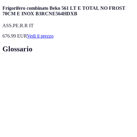
Frigorifero combinato Beko 561 LT E TOTAL NO FROST
70CM E INOX B3RCNE564HDXB
ASS.PE.R.R IT
676.99
EUR
Vedi il prezzo
Glossario
Termini
Definizione
Etichetta
Classificazione che indica l'efficienza energetica
Energetica
di un prodotto.
Processo di confronto tra diverse opzioni per
Comparazione
prendere una decisione informata.
Opinioni e valutazioni di utenti che hanno già
Recensioni
utilizzato un prodotto.