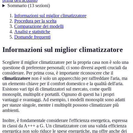
prima dell'acquisto
Sommario
(
13
sezioni
)
Informazioni sul miglior climatizzatore
Procedura per la scelta
Comparazione dei modelli
Analisi e statistiche
Domande frequenti
Informazioni sul miglior climatizzatore
Scegliere il miglior climatizzatore per la propria casa non è solo una
questione di preferenze personali; ci sono diversi aspetti cruciali da
considerare. Per prima cosa, è importante riconoscere che il
climatizzatore
non è solo un apparecchio per raffreddare l'aria, ma
un elemento chiave per il comfort domestico e la qualità dell'aria.
Esistono vari tipi di climatizzatori sul mercato, come quelli
monosplit, multisplit e portatili. Ognuno di questi ha i propri
vantaggi e svantaggi. Ad esempio, i modelli monosplit sono adatti
per stanze singole, mentre i multisplit possono climatizzare più
ambienti.
Inoltre, è fondamentale considerare l'efficienza energetica, espressa
in classi da A+++ a G. Un climatizzatore con una valida efficienza
energetica non solo riduce le spese energetiche, ma offre anche dei