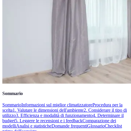
Sommario
Sommario
Informazioni sul miglior climatizzatore
Procedura per la
scelta
1. Valutare le dimensioni dell'ambiente
2. Considerare il tipo di
utilizzo
3. Efficienza e modalità di funzionamento
4. Determinare il
budget
5. Leggere le recensioni e i feedback
Comparazione dei
modelli
Analisi e statistiche
Domande frequenti
Glossario
Checklist