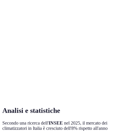
Modello
Potenza (BTU)
Efficienza Energetica
Prez
Climatizzatore
12000
A++
499
A
Climatizzatore
18000
A+
699
B
Climatizzatore
9000
A+++
399
C
Climatizzatore
15000
A
599
D
Analisi e statistiche
Secondo una ricerca dell'
INSEE
nel 2025, il mercato dei
climatizzatori in Italia è cresciuto dell'8% rispetto all'anno