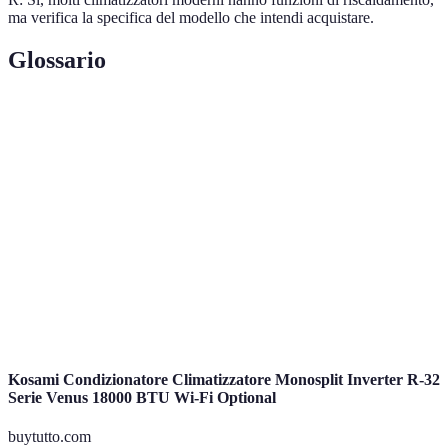
ma verifica la specifica del modello che intendi acquistare.
Glossario
Terme
Definizione
Unità di misura dell'energia utilizzata per descrivere
BTU
la capacità di raffreddamento.
Tecnologia che consente ai climatizzatori di
Inverter
modulare la potenza in base alle esigenze.
Efficienza
Indica quanto un climatizzatore consuma in
Energetica
relazione alla sua prestazione.
Kosami Condizionatore Climatizzatore Monosplit Inverter R-32
Serie Venus 18000 BTU Wi-Fi Optional
buytutto.com