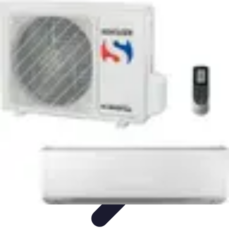
Compra Elettro
Climatizzazione
Risparmio Energetico
Tendenze
Guida
all'Acquisto
Sostenibilità
Compra Elettro