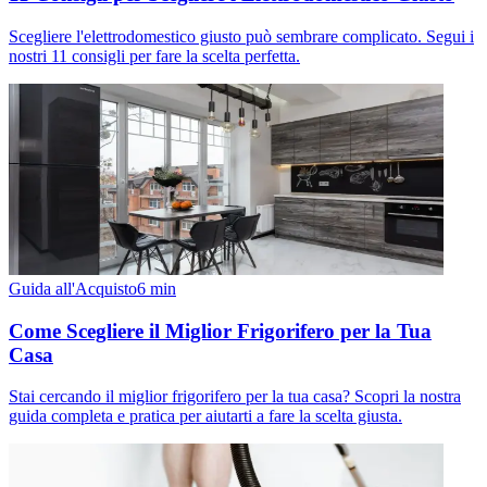
Scegliere l'elettrodomestico giusto può sembrare complicato. Segui i
nostri 11 consigli per fare la scelta perfetta.
Guida all'Acquisto
6
min
Come Scegliere il Miglior Frigorifero per la Tua
Casa
Stai cercando il miglior frigorifero per la tua casa? Scopri la nostra
guida completa e pratica per aiutarti a fare la scelta giusta.