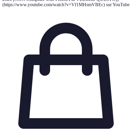
(https://www.youtube.com/watch?v=Vf1MHsmVBEc) sur YouTube