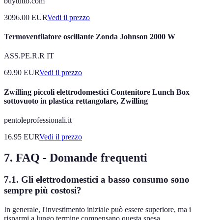
buytutto.com
3096.00
EUR
Vedi il prezzo
Termoventilatore oscillante Zonda Johnson 2000 W
ASS.PE.R.R IT
69.90
EUR
Vedi il prezzo
Zwilling piccoli elettrodomestici Contenitore Lunch Box
sottovuoto in plastica rettangolare, Zwilling
pentoleprofessionali.it
16.95
EUR
Vedi il prezzo
7. FAQ - Domande frequenti
7.1. Gli elettrodomestici a basso consumo sono
sempre più costosi?
In generale, l'investimento iniziale può essere superiore, ma i
risparmi a lungo termine compensano questa spesa.