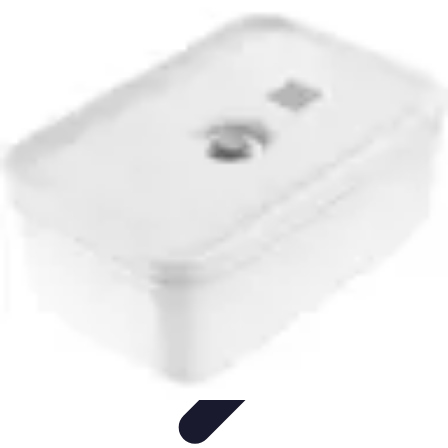
Compra Elettro
Climatizzazione
Risparmio Energetico
Tendenze
Guida
all'Acquisto
Sostenibilità
Compra Elettro