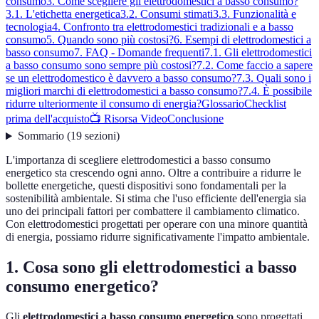
consumo
3. Come scegliere gli elettrodomestici a basso consumo?
3.1. L'etichetta energetica
3.2. Consumi stimati
3.3. Funzionalità e
tecnologia
4. Confronto tra elettrodomestici tradizionali e a basso
consumo
5. Quando sono più costosi?
6. Esempi di elettrodomestici a
basso consumo
7. FAQ - Domande frequenti
7.1. Gli elettrodomestici
a basso consumo sono sempre più costosi?
7.2. Come faccio a sapere
se un elettrodomestico è davvero a basso consumo?
7.3. Quali sono i
migliori marchi di elettrodomestici a basso consumo?
7.4. È possibile
ridurre ulteriormente il consumo di energia?
Glossario
Checklist
prima dell'acquisto
📺 Risorsa Video
Conclusione
Sommario
(
19
sezioni
)
L'importanza di scegliere elettrodomestici a basso consumo
energetico sta crescendo ogni anno. Oltre a contribuire a ridurre le
bollette energetiche, questi dispositivi sono fondamentali per la
sostenibilità ambientale. Si stima che l'uso efficiente dell'energia sia
uno dei principali fattori per combattere il cambiamento climatico.
Con elettrodomestici progettati per operare con una minore quantità
di energia, possiamo ridurre significativamente l'impatto ambientale.
1. Cosa sono gli elettrodomestici a basso
consumo energetico?
Gli
elettrodomestici a basso consumo energetico
sono progettati