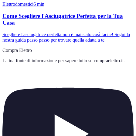
Elettrodomestici
6
min
Come Scegliere l'Asciugatrice Perfetta per la Tua
Casa
Scegliere l'asciugatrice perfetta non è mai stato così facile! Segui la
nostra guida passo passo per trovare quella adatta a te.
Compra Elettro
La tua fonte di informazione per sapere tutto su
compraelettro.it
.