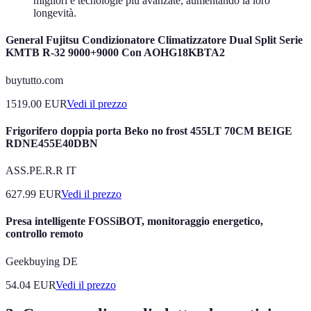
migliori e tecnologie più avanzate, aumentando la loro
longevità.
General Fujitsu Condizionatore Climatizzatore Dual Split Serie
KMTB R-32 9000+9000 Con AOHG18KBTA2
buytutto.com
1519.00
EUR
Vedi il prezzo
Frigorifero doppia porta Beko no frost 455LT 70CM BEIGE
RDNE455E40DBN
ASS.PE.R.R IT
627.99
EUR
Vedi il prezzo
Presa intelligente FOSSiBOT, monitoraggio energetico,
controllo remoto
Geekbuying DE
54.04
EUR
Vedi il prezzo