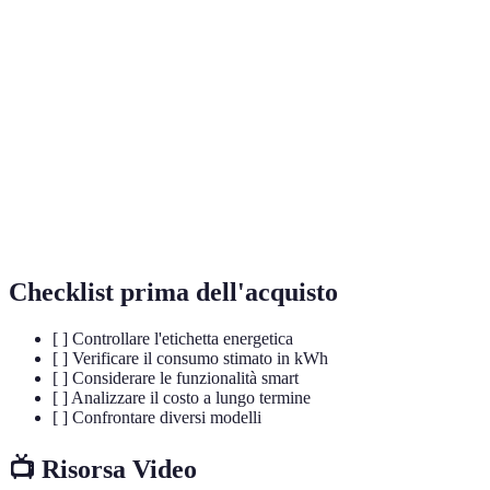
Terme
Definizione
Etichetta
Rappresentazione grafica dell'efficienza
energetica
energetica.
Tecnologia No
Sistema che evita la formazione di ghiaccio nei
Frost
frigoriferi.
Consumo
Quantità di energia utilizzata da un apparecchio
energetico
nel tempo.
Checklist prima dell'acquisto
[ ] Controllare l'etichetta energetica
[ ] Verificare il consumo stimato in kWh
[ ] Considerare le funzionalità smart
[ ] Analizzare il costo a lungo termine
[ ] Confrontare diversi modelli
📺 Risorsa Video