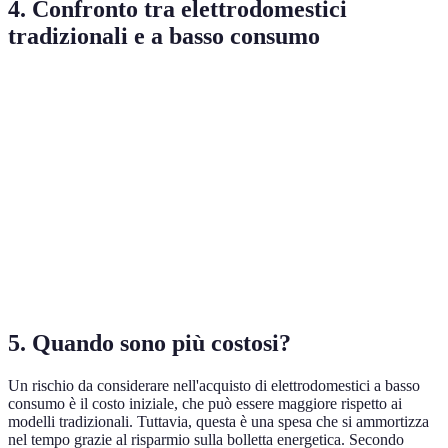
4. Confronto tra elettrodomestici
tradizionali e a basso consumo
Elettrodomestico
Consumo Tradizionale (kWh/anno)
Consum
Frigorifero
400
250
Lavatrice
250
150
Asciugatrice
800
500
Forno
350
250
5. Quando sono più costosi?
Un rischio da considerare nell'acquisto di elettrodomestici a basso
consumo è il costo iniziale, che può essere maggiore rispetto ai
modelli tradizionali. Tuttavia, questa è una spesa che si ammortizza
nel tempo grazie al risparmio sulla bolletta energetica. Secondo