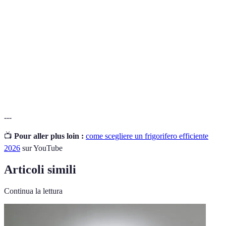
Documento che attesta la conformità di un
Certificazione
prodotto a determinati standard.
Impegno del produttore a riparare o sostituire un
Garanzia
prodotto difettoso.
Consumo
Misura dell'energia utilizzata da un dispositivo
Energetico
nel tempo.
---
📺
Pour aller plus loin :
come scegliere un frigorifero efficiente
2026
sur YouTube
Articoli simili
Continua la lettura