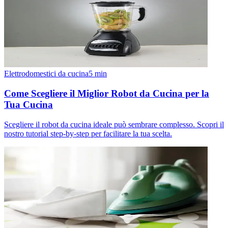
Elettrodomestici da cucina
5
min
Come Scegliere il Miglior Robot da Cucina per la
Tua Cucina
Scegliere il robot da cucina ideale può sembrare complesso. Scopri il
nostro tutorial step-by-step per facilitare la tua scelta.