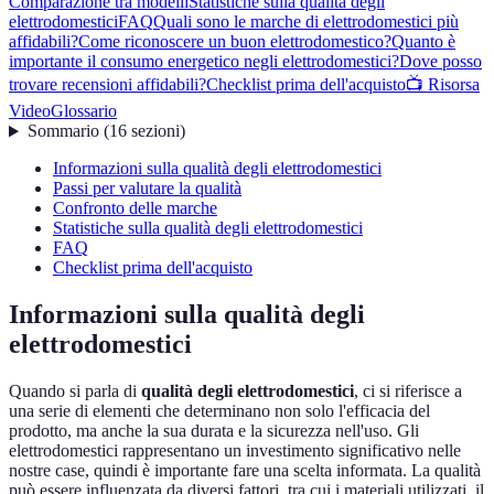
Comparazione tra modelli
Statistiche sulla qualità degli
elettrodomestici
FAQ
Quali sono le marche di elettrodomestici più
affidabili?
Come riconoscere un buon elettrodomestico?
Quanto è
importante il consumo energetico negli elettrodomestici?
Dove posso
trovare recensioni affidabili?
Checklist prima dell'acquisto
📺 Risorsa
Video
Glossario
Sommario
(
16
sezioni
)
Informazioni sulla qualità degli elettrodomestici
Passi per valutare la qualità
Confronto delle marche
Statistiche sulla qualità degli elettrodomestici
FAQ
Checklist prima dell'acquisto
Informazioni sulla qualità degli
elettrodomestici
Quando si parla di
qualità degli elettrodomestici
, ci si riferisce a
una serie di elementi che determinano non solo l'efficacia del
prodotto, ma anche la sua durata e la sicurezza nell'uso. Gli
elettrodomestici rappresentano un investimento significativo nelle
nostre case, quindi è importante fare una scelta informata. La qualità
può essere influenzata da diversi fattori, tra cui i materiali utilizzati, il