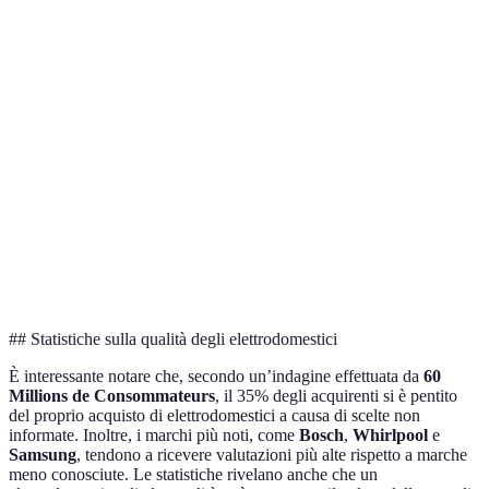
Consumo
A+++
A++
A
Energetico
Prezzo
500€
450€
550€
Garanzia
5 anni
2 anni
3 anni
Recensioni
Buone
Medie
Eccellenti
Eccellente
Buono, meno
Vedi
Verdict
rapporto
efficiente
budget
## Statistiche sulla qualità degli elettrodomestici
È interessante notare che, secondo un’indagine effettuata da
60
Millions de Consommateurs
, il 35% degli acquirenti si è pentito
del proprio acquisto di elettrodomestici a causa di scelte non
informate. Inoltre, i marchi più noti, come
Bosch
,
Whirlpool
e
Samsung
, tendono a ricevere valutazioni più alte rispetto a marche
meno conosciute. Le statistiche rivelano anche che un