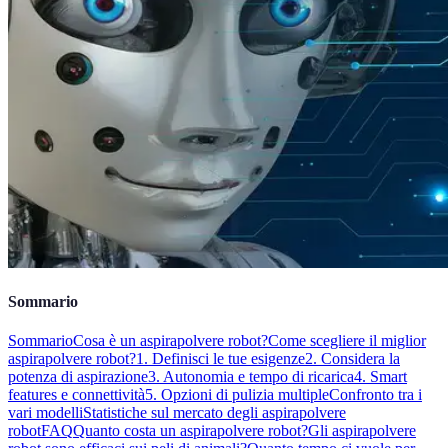
Sommario
Sommario
Cosa è un aspirapolvere robot?
Come scegliere il miglior
aspirapolvere robot?
1. Definisci le tue esigenze
2. Considera la
potenza di aspirazione
3. Autonomia e tempo di ricarica
4. Smart
features e connettività
5. Opzioni di pulizia multiple
Confronto tra i
vari modelli
Statistiche sul mercato degli aspirapolvere
robot
FAQ
Quanto costa un aspirapolvere robot?
Gli aspirapolvere