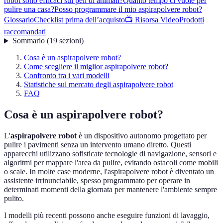
robot sono efficaci sui peli di animali?
Quanto tempo ci vuole per
pulire una casa?
Posso programmare il mio aspirapolvere robot?
Glossario
Checklist prima dell’acquisto
📺 Risorsa Video
Prodotti
raccomandati
Sommario
(
19
sezioni
)
Cosa è un aspirapolvere robot?
Come scegliere il miglior aspirapolvere robot?
Confronto tra i vari modelli
Statistiche sul mercato degli aspirapolvere robot
FAQ
Cosa è un aspirapolvere robot?
L'
aspirapolvere robot
è un dispositivo autonomo progettato per
pulire i pavimenti senza un intervento umano diretto. Questi
apparecchi utilizzano sofisticate tecnologie di navigazione, sensori e
algoritmi per mappare l'area da pulire, evitando ostacoli come mobili
o scale. In molte case moderne, l'aspirapolvere robot è diventato un
assistente irrinunciabile, spesso programmato per operare in
determinati momenti della giornata per mantenere l'ambiente sempre
pulito.
I modelli più recenti possono anche eseguire funzioni di lavaggio,