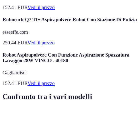
152.41
EUR
Vedi il prezzo
Roborock Q7 Tf+ Aspirapolvere Robot Con Stazione Di Pulizia
esseeffe.com
250.44
EUR
Vedi il prezzo
Robot Aspirapolvere Con Funzione Aspirazione Spazzatura
Lavaggio 28W VINCO - 40180
Gagliardisrl
152.41
EUR
Vedi il prezzo
Confronto tra i vari modelli
Modello
Potenza di aspirazione
Autonomia
Funzionalit
Modello
2500 Pa
120 minuti
Sì
A