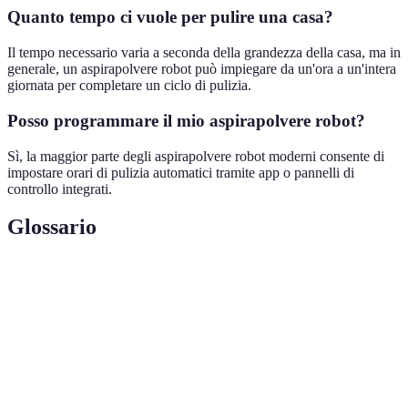
Quanto tempo ci vuole per pulire una casa?
Il tempo necessario varia a seconda della grandezza della casa, ma in
generale, un aspirapolvere robot può impiegare da un'ora a un'intera
giornata per completare un ciclo di pulizia.
Posso programmare il mio aspirapolvere robot?
Sì, la maggior parte degli aspirapolvere robot moderni consente di
impostare orari di pulizia automatici tramite app o pannelli di
controllo integrati.
Glossario
Terme
Definizione
Aspirapolvere
Dispositivo autonomo per la pulizia dei
Robot
pavimenti.
Potenza di
Capacità di un aspirapolvere di rimuovere
Aspirazione
sporco e polvere.