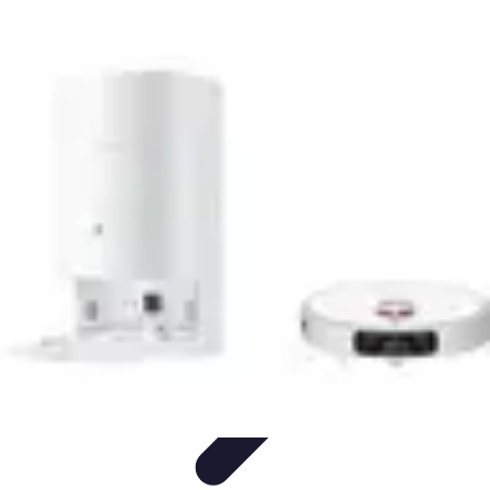
Compra Elettro
Climatizzazione
Risparmio Energetico
Tendenze
Guida
all'Acquisto
Sostenibilità
Compra Elettro