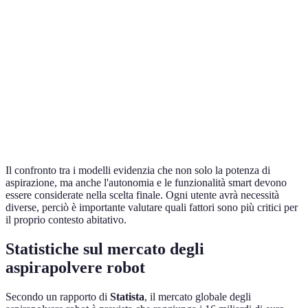
Modello
3000 Pa
90 minuti
Sì
B
Modello
1500 Pa
150 minuti
No
C
Modello
1800 Pa
100 minuti
Sì
D
Il confronto tra i modelli evidenzia che non solo la potenza di
aspirazione, ma anche l'autonomia e le funzionalità smart devono
essere considerate nella scelta finale. Ogni utente avrà necessità
diverse, perciò è importante valutare quali fattori sono più critici per
il proprio contesto abitativo.
Statistiche sul mercato degli
aspirapolvere robot
Secondo un rapporto di
Statista
, il mercato globale degli