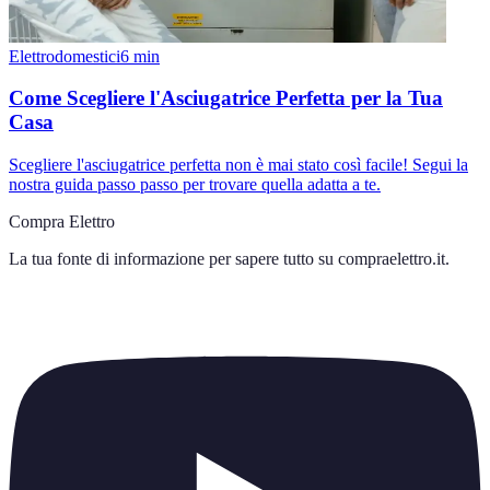
Elettrodomestici
6
min
Come Scegliere l'Asciugatrice Perfetta per la Tua
Casa
Scegliere l'asciugatrice perfetta non è mai stato così facile! Segui la
nostra guida passo passo per trovare quella adatta a te.
Compra Elettro
La tua fonte di informazione per sapere tutto su
compraelettro.it
.