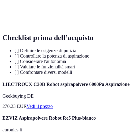
Funzionamento
Capacità di un dispositivo di connettersi a
Smart
Internet e controllarsi tramite app.
Checklist prima dell’acquisto
[ ] Definire le esigenze di pulizia
[ ] Controllare la potenza di aspirazione
[ ] Considerare l'autonomia
[ ] Valutare le funzionalità smart
[ ] Confrontare diversi modelli
LIECTROUX C30B Robot aspirapolvere 6000Pa Aspirazione
Geekbuying DE
270.23
EUR
Vedi il prezzo
EZVIZ Aspirapolvere Robot Re5 Plus-bianco
euronics.it