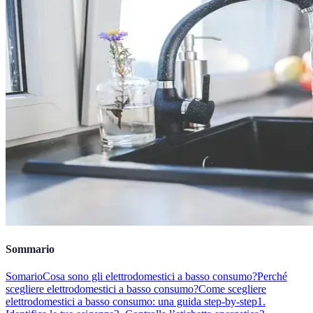
Sommario
Somario
Cosa sono gli elettrodomestici a basso consumo?
Perché
scegliere elettrodomestici a basso consumo?
Come scegliere
elettrodomestici a basso consumo: una guida step-by-step
1.