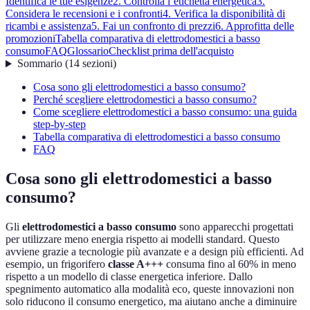
Identifica le tue esigenze
2. Controlla l’etichetta energetica
3.
Considera le recensioni e i confronti
4. Verifica la disponibilità di
ricambi e assistenza
5. Fai un confronto di prezzi
6. Approfitta delle
promozioni
Tabella comparativa di elettrodomestici a basso
consumo
FAQ
Glossario
Checklist prima dell'acquisto
Sommario
(
14
sezioni
)
Cosa sono gli elettrodomestici a basso consumo?
Perché scegliere elettrodomestici a basso consumo?
Come scegliere elettrodomestici a basso consumo: una guida
step-by-step
Tabella comparativa di elettrodomestici a basso consumo
FAQ
Cosa sono gli elettrodomestici a basso
consumo?
Gli
elettrodomestici a basso consumo
sono apparecchi progettati
per utilizzare meno energia rispetto ai modelli standard. Questo
avviene grazie a tecnologie più avanzate e a design più efficienti. Ad
esempio, un frigorifero
classe A+++
consuma fino al 60% in meno
rispetto a un modello di classe energetica inferiore. Dallo
spegnimento automatico alla modalità eco, queste innovazioni non
solo riducono il consumo energetico, ma aiutano anche a diminuire