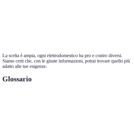
Asciugatrice
A+
200
Forno
A**
180
La scelta è ampia, ogni elettrodomestico ha pro e contro diversi.
Siamo certi che, con le giuste informazioni, potrai trovare quello più
adatto alle tue esigenze.
Glossario
Terme
Definizione
Classe
Sistema di classificazione che valuta l’efficienza
Energetica
energetica degli elettrodomestici.
Consumo
Quantità di energia utilizzata da un apparecchio in