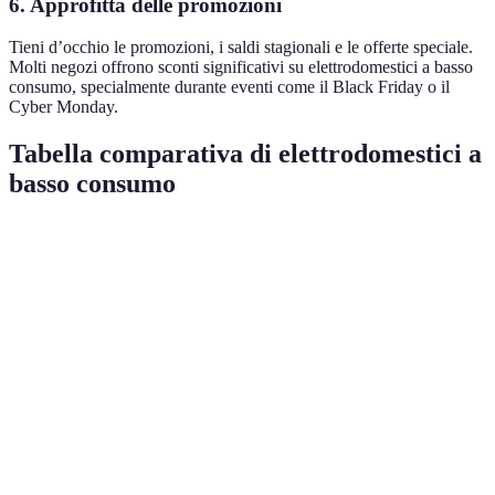
6. Approfitta delle promozioni
Tieni d’occhio le promozioni, i saldi stagionali e le offerte speciale.
Molti negozi offrono sconti significativi su elettrodomestici a basso
consumo, specialmente durante eventi come il Black Friday o il
Cyber Monday.
Tabella comparativa di elettrodomestici a
basso consumo
Elettrodomestico
Classe Energetica
Consumo Annui (kWh)
Frigorifero
A+++
150
Lavatrice
A++
120