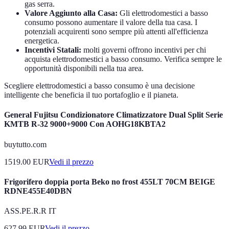
gas serra.
Valore Aggiunto alla Casa:
Gli elettrodomestici a basso
consumo possono aumentare il valore della tua casa. I
potenziali acquirenti sono sempre più attenti all'efficienza
energetica.
Incentivi Statali:
molti governi offrono incentivi per chi
acquista elettrodomestici a basso consumo. Verifica sempre le
opportunità disponibili nella tua area.
Scegliere elettrodomestici a basso consumo è una decisione
intelligente che beneficia il tuo portafoglio e il pianeta.
General Fujitsu Condizionatore Climatizzatore Dual Split Serie
KMTB R-32 9000+9000 Con AOHG18KBTA2
buytutto.com
1519.00
EUR
Vedi il prezzo
Frigorifero doppia porta Beko no frost 455LT 70CM BEIGE
RDNE455E40DBN
ASS.PE.R.R IT
627.99
EUR
Vedi il prezzo