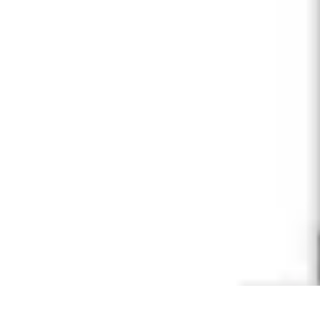
Compra Elettro
Climatizzazione
Risparmio Energetico
Tendenze
Guida all'Acquisto
Sos
Compra Elettro