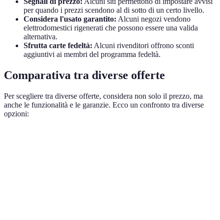
Segnali di prezzo:
Alcuni siti permettono di impostare avvisi
per quando i prezzi scendono al di sotto di un certo livello.
Considera l'usato garantito:
Alcuni negozi vendono
elettrodomestici rigenerati che possono essere una valida
alternativa.
Sfrutta carte fedeltà:
Alcuni rivenditori offrono sconti
aggiuntivi ai membri del programma fedeltà.
Comparativa tra diverse offerte
Per scegliere tra diverse offerte, considera non solo il prezzo, ma
anche le funzionalità e le garanzie. Ecco un confronto tra diverse
opzioni:
Criterio
Offerta A
Offerta B
Offerta C
Verdic
Prezzo
299 €
319 €
289 €
Offer
Garanzia
2 anni
1 anno
3 anni
Offer
Funzionalità
Base
Avanzate
Base plus
Offer