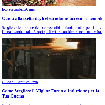
Eco-sostenibilità
6
min
Guida alla scelta degli elettrodomestici eco-sostenibili
Scegliere elettrodomestici eco-sostenibili è fondamentale per ridurre
l'impatto ambientale. Scopri quali criteri considerare nella tua scelta.
Guida all'Acquisto
5
min
Come Scegliere il Miglior Forno a Induzione per la
Tua Cucina