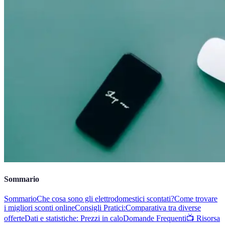
Sommario
Sommario
Che cosa sono gli elettrodomestici scontati?
Come trovare
i migliori sconti online
Consigli Pratici:
Comparativa tra diverse
offerte
Dati e statistiche: Prezzi in calo
Domande Frequenti
📺 Risorsa