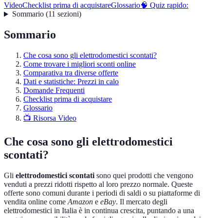
Video
Checklist prima di acquistare
Glossario
🧠 Quiz rapido:
Sommario
(
11
sezioni
)
Sommario
Che cosa sono gli elettrodomestici scontati?
Come trovare i migliori sconti online
Comparativa tra diverse offerte
Dati e statistiche: Prezzi in calo
Domande Frequenti
Checklist prima di acquistare
Glossario
📺 Risorsa Video
Che cosa sono gli elettrodomestici
scontati?
Gli
elettrodomestici scontati
sono quei prodotti che vengono
venduti a prezzi ridotti rispetto al loro prezzo normale. Queste
offerte sono comuni durante i periodi di saldi o su piattaforme di
vendita online come
Amazon
e
eBay
. Il mercato degli
elettrodomestici in Italia è in continua crescita, puntando a una