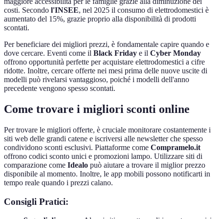
maggiore accessibilità per le famiglie grazie alla diminuzione dei
costi. Secondo
l'INSEE
, nel 2025 il consumo di elettrodomestici è
aumentato del 15%, grazie proprio alla disponibilità di prodotti
scontati.
Per beneficiare dei migliori prezzi, è fondamentale capire quando e
dove cercare. Eventi come il
Black Friday
e il
Cyber Monday
offrono opportunità perfette per acquistare elettrodomestici a cifre
ridotte. Inoltre, cercare offerte nei mesi prima delle nuove uscite di
modelli può rivelarsi vantaggioso, poiché i modelli dell'anno
precedente vengono spesso scontati.
Come trovare i migliori sconti online
Per trovare le migliori offerte, è cruciale monitorare costantemente i
siti web delle grandi catene e iscriversi alle newsletter che spesso
condividono sconti esclusivi. Piattaforme come
Compramelo.it
offrono codici sconto unici e promozioni lampo. Utilizzare siti di
comparazione come
Idealo
può aiutare a trovare il miglior prezzo
disponibile al momento. Inoltre, le app mobili possono notificarti in
tempo reale quando i prezzi calano.
Consigli Pratici: