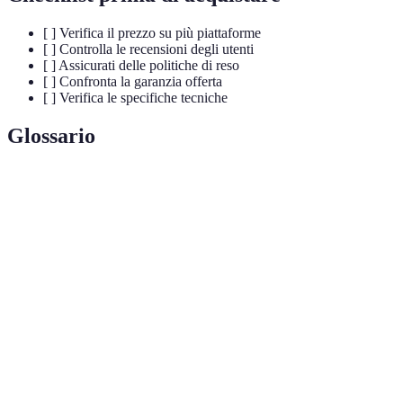
[ ] Verifica il prezzo su più piattaforme
[ ] Controlla le recensioni degli utenti
[ ] Assicurati delle politiche di reso
[ ] Confronta la garanzia offerta
[ ] Verifica le specifiche tecniche
Glossario
Terme
Definizione
Evento commerciale annuale noto per gli sconti
Black Friday
eccezionali
Prodotto usato, riportato a condizioni di
Ricondizionato
funzionamento ottimali
Efficienza
Capacità di un sistema di utilizzare meno
energetica
energia per ottenere lo stesso risultato