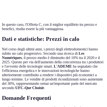
Servizi
Consegna
Installazione
Nessuno
Offer
Extra
gratuita
In questo caso, l'Offerta C, con il miglior equilibrio tra prezzo e
benefici, risulta essere la più vantaggiosa.
Dati e statistiche: Prezzi in calo
Nel corso degli ultimi anni, i prezzi degli elettrodomestici hanno
subito un calo progressivo. Secondo una ricerca di
Les
Numériques
, il prezzo medio è diminuito del 10% tra il 2020 e il
2025. Questo per via dell'aumento della concorrenza tra i produttori
e l'avvento delle tecnologie smart.
L'ADEME
ha segnalato che
l'efficienza energetica e le innovazioni tecnologiche hanno
ulteriormente contribuito a rendere i dispositivi più economici a
lungo termine. Le vendite di prodotti ricondizionati sono aumentate
del 30%, rappresentando ormai un'importante parte del mercato
secondo
UFC-Que Choisir
.
Domande Frequenti