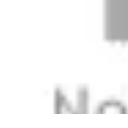
Compra Elettro
Climatizzazione
Risparmio Energetico
Tendenze
Guida all'Acquisto
Sos
Compra Elettro