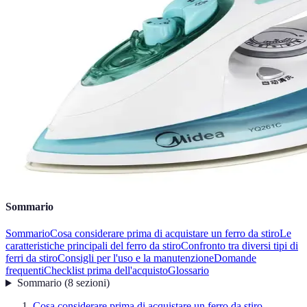
Sommario
Sommario
Cosa considerare prima di acquistare un ferro da stiro
Le
caratteristiche principali del ferro da stiro
Confronto tra diversi tipi di
ferri da stiro
Consigli per l'uso e la manutenzione
Domande
frequenti
Checklist prima dell'acquisto
Glossario
Sommario
(
8
sezioni
)
Cosa considerare prima di acquistare un ferro da stiro