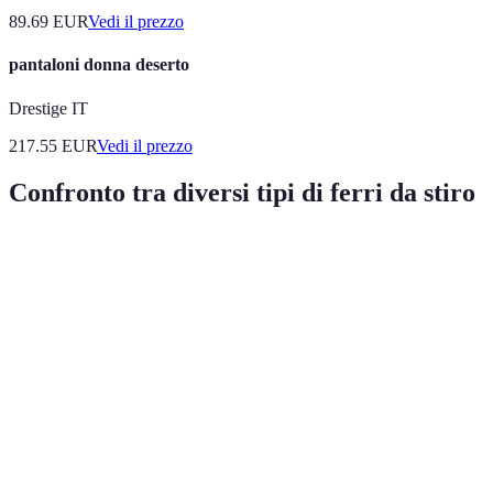
89.69
EUR
Vedi il prezzo
pantaloni donna deserto
Drestige IT
217.55
EUR
Vedi il prezzo
Confronto tra diversi tipi di ferri da stiro
Tipo di Ferro
Vantaggi
Svantaggi
Giudizio
Ottimo per
Richiede
Ideale per
Ferro a
tessuti
ricarica
uso
Vapore
pesanti
d'acqua
domestico
Ottimo per
Ferro da Stiro
Vapore
Ingombrante
uso
Serbatoio
continuo
intensivo