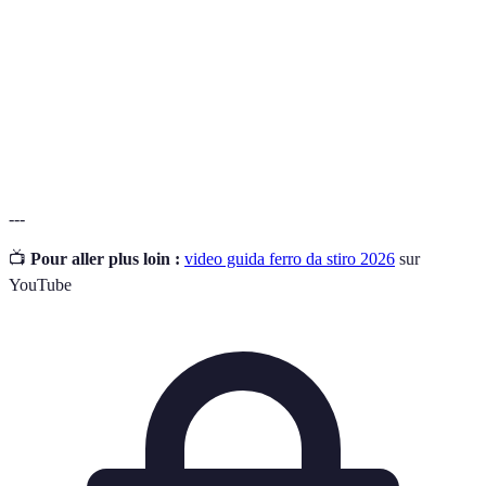
Ferromodello
Tipologia di ferro da stiro con caldaia separata.
Emissione di vapore acqueo per facilitare la
Vapore
stiratura.
Potenza
Misura dell'energia consumata dal ferro da stiro.
---
📺
Pour aller plus loin :
video guida ferro da stiro 2026
sur
YouTube