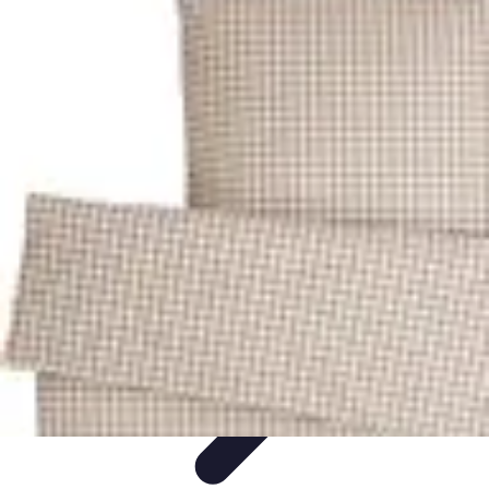
Compra Elettro
Climatizzazione
Risparmio Energetico
Tendenze
Guida
all'Acquisto
Sostenibilità
Compra Elettro