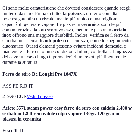
Ci sono molte caratteristiche che dovresti considerare quando scegli
un ferro da stiro. Prima di tutto,
la potenza
: un ferro con alta
potenza garantirà un riscaldamento più rapido e una migliore
capacità di generare vapore. Le piastre in
ceramica
sono le più
comuni grazie alla loro scorrevolezza, mentre le piastre in
acciaio
inox
offrono una maggiore durabilità. Inoltre, verifica se il ferro da
stiro ha un sistema di
autopulizia
e sicurezza, come lo spegnimento
automatico. Questi elementi possono evitare incidenti domestici e
mantenere il ferro in ottime condizioni. Infine, controlla la lunghezza
del cavo: un cavo lungo ti permetterà di muoverti più liberamente
durante la stiratura.
Ferro da stiro De Longhi Pro 1847X
ASS.PE.R.R IT
219.90
EUR
Vedi il prezzo
Ariete 5571 steam power easy ferro da stiro con caldaia 2.400 w
serbatoio 1.8 lt removibile colpo vapore 130gr. 120 gr/min
piastra in ceramica
Esseeffe IT