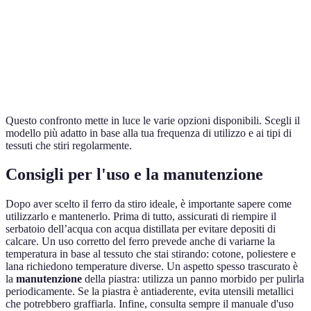
Ferro da
Compatto e
Potenza
Buono per
Viaggio
leggero
bassa
viaggi
Ferro
Facile
Meno
Adatto a
Tradizionale
utilizzo
efficiente
pochi capi
Questo confronto mette in luce le varie opzioni disponibili. Scegli il
modello più adatto in base alla tua frequenza di utilizzo e ai tipi di
tessuti che stiri regolarmente.
Consigli per l'uso e la manutenzione
Dopo aver scelto il ferro da stiro ideale, è importante sapere come
utilizzarlo e mantenerlo. Prima di tutto, assicurati di riempire il
serbatoio dell’acqua con acqua distillata per evitare depositi di
calcare. Un uso corretto del ferro prevede anche di variarne la
temperatura in base al tessuto che stai stirando: cotone, poliestere e
lana richiedono temperature diverse. Un aspetto spesso trascurato è
la
manutenzione
della piastra: utilizza un panno morbido per pulirla
periodicamente. Se la piastra è antiaderente, evita utensili metallici
che potrebbero graffiarla. Infine, consulta sempre il manuale d'uso