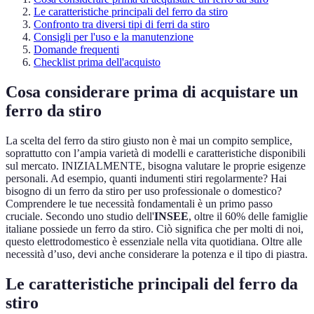
Le caratteristiche principali del ferro da stiro
Confronto tra diversi tipi di ferri da stiro
Consigli per l'uso e la manutenzione
Domande frequenti
Checklist prima dell'acquisto
Cosa considerare prima di acquistare un
ferro da stiro
La scelta del ferro da stiro giusto non è mai un compito semplice,
soprattutto con l’ampia varietà di modelli e caratteristiche disponibili
sul mercato. INIZIALMENTE, bisogna valutare le proprie esigenze
personali. Ad esempio, quanti indumenti stiri regolarmente? Hai
bisogno di un ferro da stiro per uso professionale o domestico?
Comprendere le tue necessità fondamentali è un primo passo
cruciale. Secondo uno studio dell'
INSEE
, oltre il 60% delle famiglie
italiane possiede un ferro da stiro. Ciò significa che per molti di noi,
questo elettrodomestico è essenziale nella vita quotidiana. Oltre alle
necessità d’uso, devi anche considerare la potenza e il tipo di piastra.
Le caratteristiche principali del ferro da
stiro