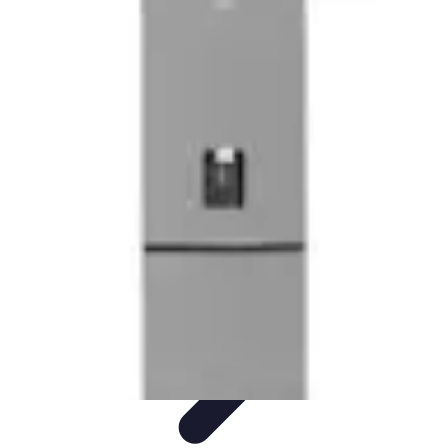
Compra Elettro
Climatizzazione
Risparmio Energetico
Tendenze
Guida
all'Acquisto
Sostenibilità
Compra Elettro