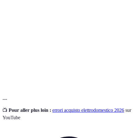
Terme
Definizione
Classe
Categoria che indica il consumo energetico di un
energetica
elettrodomestico.
Efficienza
Capacità di un apparecchio di consumare meno
energetica
energia per funzionare meglio.
Opinioni e valutazioni scritte da utenti riguardo un
Recensioni
prodotto.
---
📺
Pour aller plus loin :
errori acquisto elettrodomestico 2026
sur
YouTube