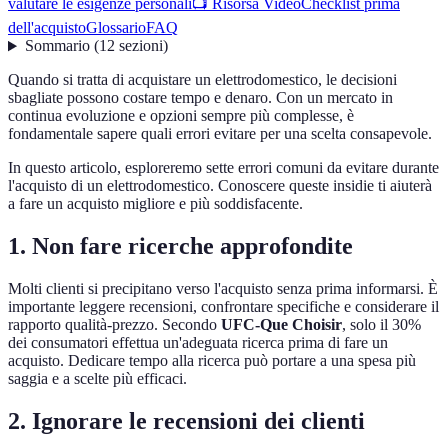
valutare le esigenze personali
📺 Risorsa Video
Checklist prima
dell'acquisto
Glossario
FAQ
Sommario
(
12
sezioni
)
Quando si tratta di acquistare un elettrodomestico, le decisioni
sbagliate possono costare tempo e denaro. Con un mercato in
continua evoluzione e opzioni sempre più complesse, è
fondamentale sapere quali errori evitare per una scelta consapevole.
In questo articolo, esploreremo sette errori comuni da evitare durante
l'acquisto di un elettrodomestico. Conoscere queste insidie ti aiuterà
a fare un acquisto migliore e più soddisfacente.
1. Non fare ricerche approfondite
Molti clienti si precipitano verso l'acquisto senza prima informarsi. È
importante leggere recensioni, confrontare specifiche e considerare il
rapporto qualità-prezzo. Secondo
UFC-Que Choisir
, solo il 30%
dei consumatori effettua un'adeguata ricerca prima di fare un
acquisto. Dedicare tempo alla ricerca può portare a una spesa più
saggia e a scelte più efficaci.
2. Ignorare le recensioni dei clienti