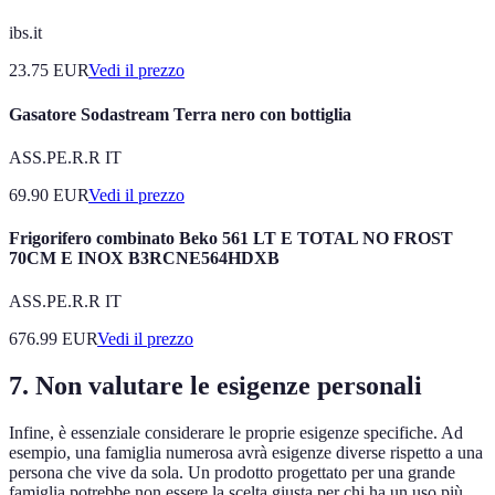
ibs.it
23.75
EUR
Vedi il prezzo
Gasatore Sodastream Terra nero con bottiglia
ASS.PE.R.R IT
69.90
EUR
Vedi il prezzo
Frigorifero combinato Beko 561 LT E TOTAL NO FROST
70CM E INOX B3RCNE564HDXB
ASS.PE.R.R IT
676.99
EUR
Vedi il prezzo
7. Non valutare le esigenze personali
Infine, è essenziale considerare le proprie esigenze specifiche. Ad
esempio, una famiglia numerosa avrà esigenze diverse rispetto a una
persona che vive da sola. Un prodotto progettato per una grande
famiglia potrebbe non essere la scelta giusta per chi ha un uso più