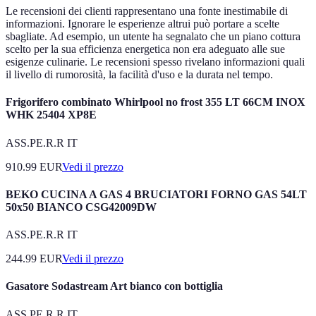
Le recensioni dei clienti rappresentano una fonte inestimabile di
informazioni. Ignorare le esperienze altrui può portare a scelte
sbagliate. Ad esempio, un utente ha segnalato che un piano cottura
scelto per la sua efficienza energetica non era adeguato alle sue
esigenze culinarie. Le recensioni spesso rivelano informazioni quali
il livello di rumorosità, la facilità d'uso e la durata nel tempo.
Frigorifero combinato Whirlpool no frost 355 LT 66CM INOX
WHK 25404 XP8E
ASS.PE.R.R IT
910.99
EUR
Vedi il prezzo
BEKO CUCINA A GAS 4 BRUCIATORI FORNO GAS 54LT
50x50 BIANCO CSG42009DW
ASS.PE.R.R IT
244.99
EUR
Vedi il prezzo
Gasatore Sodastream Art bianco con bottiglia
ASS.PE.R.R IT