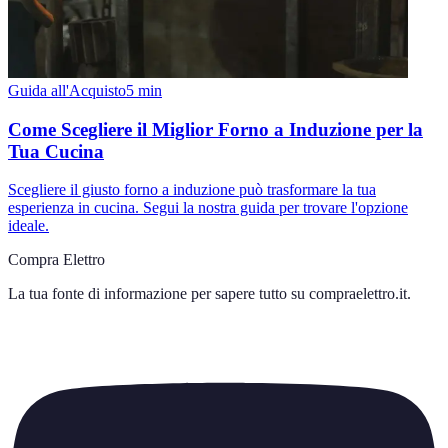
Guida all'Acquisto
5
min
Come Scegliere il Miglior Forno a Induzione per la
Tua Cucina
Scegliere il giusto forno a induzione può trasformare la tua
esperienza in cucina. Segui la nostra guida per trovare l'opzione
ideale.
Compra Elettro
La tua fonte di informazione per sapere tutto su
compraelettro.it
.