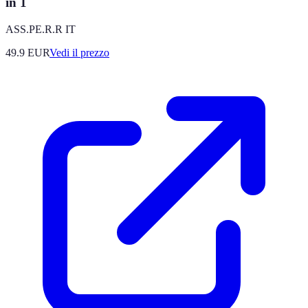
in 1
ASS.PE.R.R IT
49.9
EUR
Vedi il prezzo