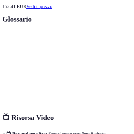
152.41
EUR
Vedi il prezzo
Glossario
Terme
Definizione
Potenza di
Misura della forza con cui un aspirapolvere può
aspirazione
aspirare lo sporco.
Filtri speciali progettati per catturare allergeni e
Filtri HEPA
polvere fine.
Aspirapolvere
Dispositivo automatico progettato per pulire le
robot
superfici in modo autonomo.
📺 Risorsa Video
>
📺 Per andare oltre:
Scopri come scegliere il giusto