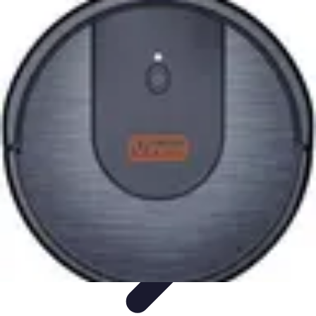
Compra Elettro
Climatizzazione
Risparmio Energetico
Tendenze
Guida
all'Acquisto
Sostenibilità
Compra Elettro