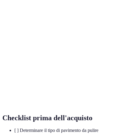
Potenza (W)
150-200
200-300
Pesantezza
2-3
5-7
(kg)
Autonomia
60
N/A
(min)
Manovrabilità
Eccellente
Buona
Accessori
Buoni
Eccellenti
Costo
€150-300
€200-600
(appross.)
Checklist prima dell'acquisto
[ ] Determinare il tipo di pavimento da pulire