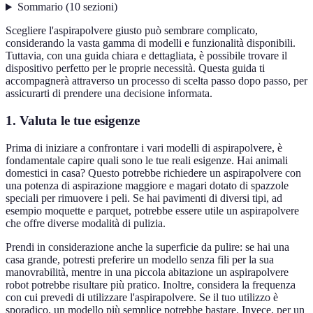
Sommario
(
10
sezioni
)
Scegliere l'aspirapolvere giusto può sembrare complicato,
considerando la vasta gamma di modelli e funzionalità disponibili.
Tuttavia, con una guida chiara e dettagliata, è possibile trovare il
dispositivo perfetto per le proprie necessità. Questa guida ti
accompagnerà attraverso un processo di scelta passo dopo passo, per
assicurarti di prendere una decisione informata.
1. Valuta le tue esigenze
Prima di iniziare a confrontare i vari modelli di aspirapolvere, è
fondamentale capire quali sono le tue reali esigenze. Hai animali
domestici in casa? Questo potrebbe richiedere un aspirapolvere con
una potenza di aspirazione maggiore e magari dotato di spazzole
speciali per rimuovere i peli. Se hai pavimenti di diversi tipi, ad
esempio moquette e parquet, potrebbe essere utile un aspirapolvere
che offre diverse modalità di pulizia.
Prendi in considerazione anche la superficie da pulire: se hai una
casa grande, potresti preferire un modello senza fili per la sua
manovrabilità, mentre in una piccola abitazione un aspirapolvere
robot potrebbe risultare più pratico. Inoltre, considera la frequenza
con cui prevedi di utilizzare l'aspirapolvere. Se il tuo utilizzo è
sporadico, un modello più semplice potrebbe bastare. Invece, per un