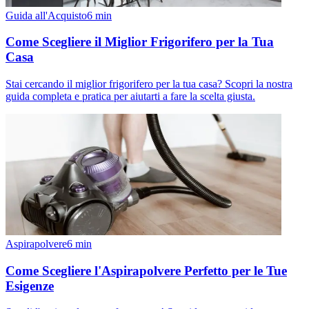
Guida all'Acquisto
6
min
Come Scegliere il Miglior Frigorifero per la Tua
Casa
Stai cercando il miglior frigorifero per la tua casa? Scopri la nostra
guida completa e pratica per aiutarti a fare la scelta giusta.
Aspirapolvere
6
min
Come Scegliere l'Aspirapolvere Perfetto per le Tue
Esigenze