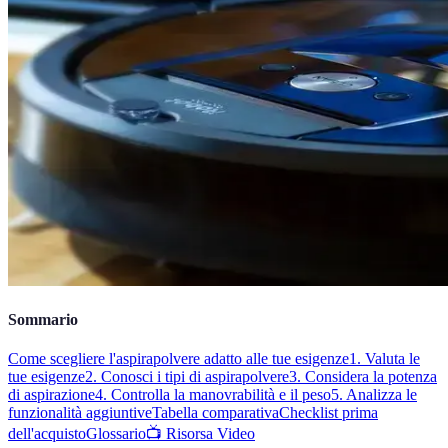
Sommario
Come scegliere l'aspirapolvere adatto alle tue esigenze
1. Valuta le
tue esigenze
2. Conosci i tipi di aspirapolvere
3. Considera la potenza
di aspirazione
4. Controlla la manovrabilità e il peso
5. Analizza le
funzionalità aggiuntive
Tabella comparativa
Checklist prima
dell'acquisto
Glossario
📺 Risorsa Video