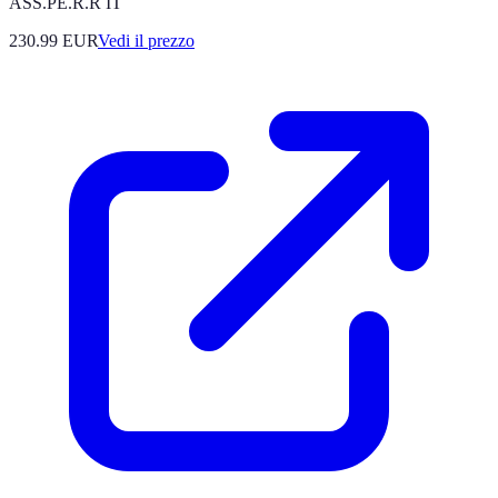
ASS.PE.R.R IT
230.99
EUR
Vedi il prezzo