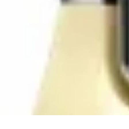
Compra Elettro
Climatizzazione
Risparmio Energetico
Tendenze
Guida all'Acquisto
Sos
Compra Elettro