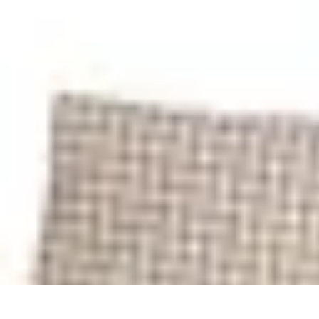
Compra Elettro
Climatizzazione
Risparmio Energetico
Tendenze
Guida all'Acquisto
Sos
Compra Elettro