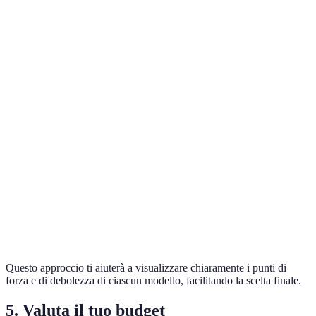
Criterio
Modello A
Modello B
Modello C
Capacità
del
3 litri
5 litri
4 litri
recipiente
Potenza
1000 watt
800 watt
1200 watt
del motore
Funzioni
Frullatore,
Solo
Multifunzione
extra
trita-erba
impastatore
Pulizia
Facilità di
Lavabile in
Facile da
manuale
pulizia
lavastoviglie
smontare
complicata
Questo approccio ti aiuterà a visualizzare chiaramente i punti di
forza e di debolezza di ciascun modello, facilitando la scelta finale.
5. Valuta il tuo budget