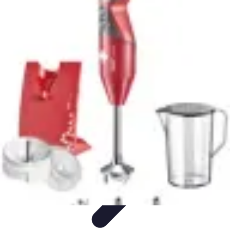
Compra Elettro
Climatizzazione
Risparmio Energetico
Tendenze
Guida
all'Acquisto
Sostenibilità
Compra Elettro