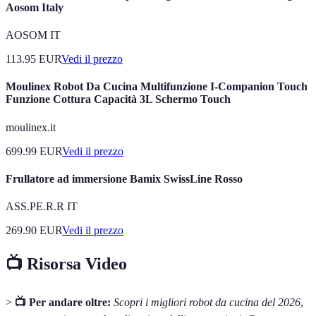
Aosom Italy
AOSOM IT
113.95
EUR
Vedi il prezzo
Moulinex Robot Da Cucina Multifunzione I-Companion Touch
Funzione Cottura Capacità 3L Schermo Touch
moulinex.it
699.99
EUR
Vedi il prezzo
Frullatore ad immersione Bamix SwissLine Rosso
ASS.PE.R.R IT
269.90
EUR
Vedi il prezzo
📺 Risorsa Video
>
📺 Per andare oltre:
Scopri i migliori robot da cucina del 2026
,