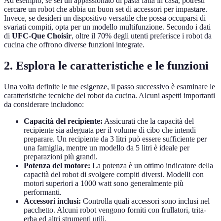
Ad esempio, se sei un appassionato di pasta fatta in casa, potresti
cercare un robot che abbia un buon set di accessori per impastare.
Invece, se desideri un dispositivo versatile che possa occuparsi di
svariati compiti, opta per un modello multifunzione. Secondo i dati
di
UFC-Que Choisir
, oltre il 70% degli utenti preferisce i robot da
cucina che offrono diverse funzioni integrate.
2. Esplora le caratteristiche e le funzioni
Una volta definite le tue esigenze, il passo successivo è esaminare le
caratteristiche tecniche del robot da cucina. Alcuni aspetti importanti
da considerare includono:
Capacità del recipiente:
Assicurati che la capacità del
recipiente sia adeguata per il volume di cibo che intendi
preparare. Un recipiente da 3 litri può essere sufficiente per
una famiglia, mentre un modello da 5 litri è ideale per
preparazioni più grandi.
Potenza del motore:
La potenza è un ottimo indicatore della
capacità del robot di svolgere compiti diversi. Modelli con
motori superiori a 1000 watt sono generalmente più
performanti.
Accessori inclusi:
Controlla quali accessori sono inclusi nel
pacchetto. Alcuni robot vengono forniti con frullatori, trita-
erba ed altri strumenti utili.