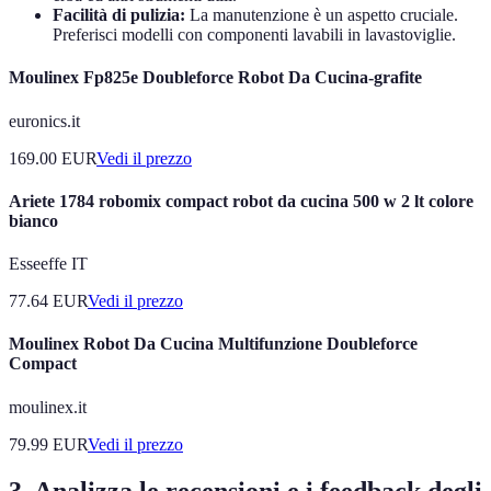
Facilità di pulizia:
La manutenzione è un aspetto cruciale.
Preferisci modelli con componenti lavabili in lavastoviglie.
Moulinex Fp825e Doubleforce Robot Da Cucina-grafite
euronics.it
169.00
EUR
Vedi il prezzo
Ariete 1784 robomix compact robot da cucina 500 w 2 lt colore
bianco
Esseeffe IT
77.64
EUR
Vedi il prezzo
Moulinex Robot Da Cucina Multifunzione Doubleforce
Compact
moulinex.it
79.99
EUR
Vedi il prezzo
3. Analizza le recensioni e i feedback degli