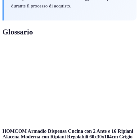
durante il processo di acquisto.
Glossario
Termini
Definizione
Robot da
Dispositivo elettrico multifunzionale utilizzato
cucina
per la preparazione dei cibi.
Robot progettato per svolgere più compiti, come
Multifunzione
mescolare, tritare e cuocere.
Volume massimo del recipiente in cui si possono
Capacità
preparare o conservare gli alimenti.
HOMCOM Armadio Dispensa Cucina con 2 Ante e 16 Ripiani
Alacena Moderna con Ripiani Regolabili 60x30x104cm Grigio