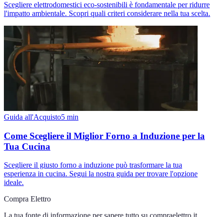
Scegliere elettrodomestici eco-sostenibili è fondamentale per ridurre
l'impatto ambientale. Scopri quali criteri considerare nella tua scelta.
Guida all'Acquisto
5
min
Come Scegliere il Miglior Forno a Induzione per la
Tua Cucina
Scegliere il giusto forno a induzione può trasformare la tua
esperienza in cucina. Segui la nostra guida per trovare l'opzione
ideale.
Compra Elettro
La tua fonte di informazione per sapere tutto su
compraelettro.it
.