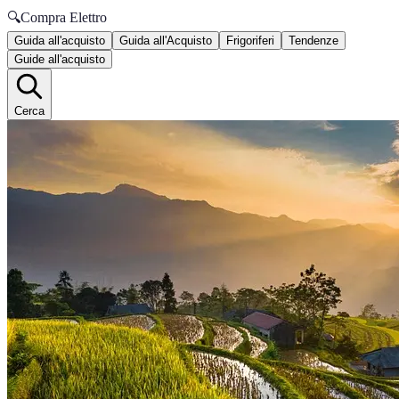
🔍
Compra Elettro
Guida all'acquisto
Guida all'Acquisto
Frigoriferi
Tendenze
Guide all'acquisto
Cerca