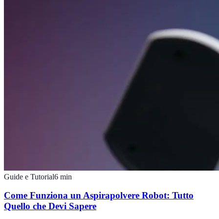
Guide e Tutorial
6
min
Come Funziona un Aspirapolvere Robot: Tutto
Quello che Devi Sapere