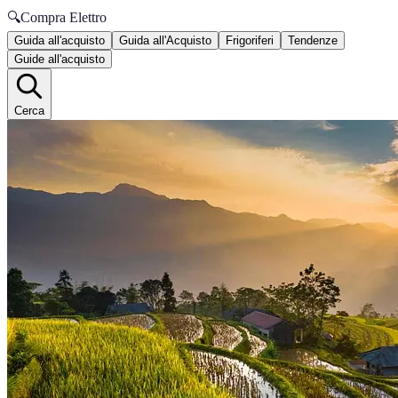
🔍
Compra Elettro
Guida all'acquisto
Guida all'Acquisto
Frigoriferi
Tendenze
Guide all'acquisto
Cerca