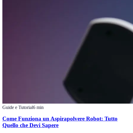
Guide e Tutorial
6
min
Come Funziona un Aspirapolvere Robot: Tutto
Quello che Devi Sapere