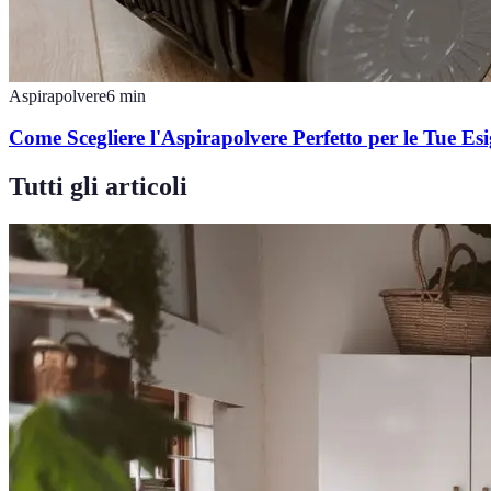
Aspirapolvere
6
min
Come Scegliere l'Aspirapolvere Perfetto per le Tue Es
Tutti gli articoli