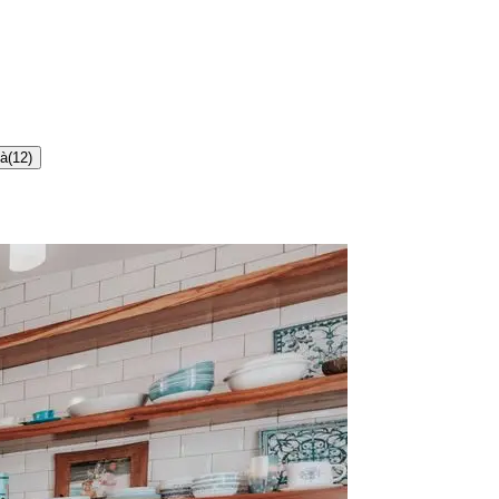
tà
(
12
)