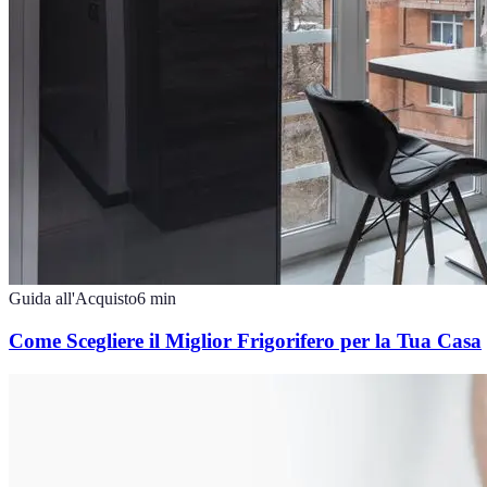
Guida all'Acquisto
6
min
Come Scegliere il Miglior Frigorifero per la Tua Casa