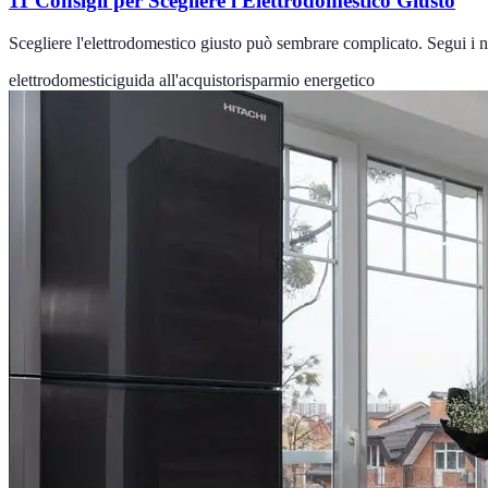
11 Consigli per Scegliere l'Elettrodomestico Giusto
Scegliere l'elettrodomestico giusto può sembrare complicato. Segui i nos
elettrodomestici
guida all'acquisto
risparmio energetico