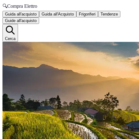
🔍
Compra Elettro
Guida all'acquisto
Guida all'Acquisto
Frigoriferi
Tendenze
Guide all'acquisto
Cerca