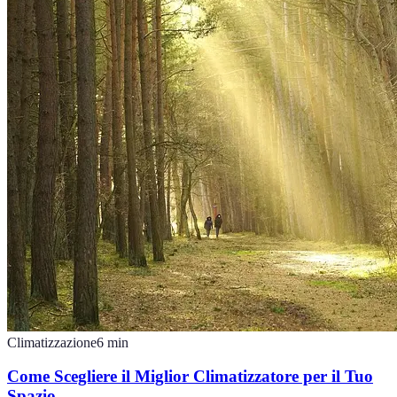
Climatizzazione
6
min
Come Scegliere il Miglior Climatizzatore per il Tuo
Spazio